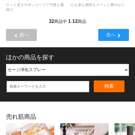
サッと焚きやすいリーフで守護と魔
心も体も感情もスーッと爽やかに
除け
32
1
12
商品中
-
商品
前へ
次へ
ほかの商品を探す
検索
売れ筋商品