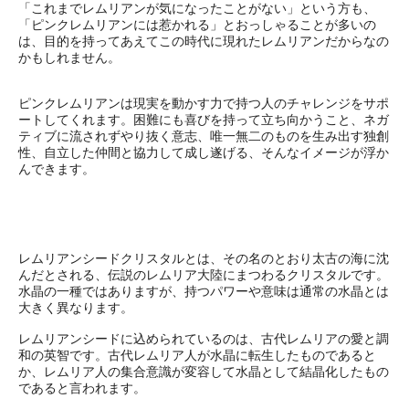
「これまでレムリアンが気になったことがない」という方も、
「ピンクレムリアンには惹かれる」とおっしゃることが多いの
は、目的を持ってあえてこの時代に現れたレムリアンだからなの
かもしれません。
ピンクレムリアンは現実を動かす力で持つ人のチャレンジをサポ
ートしてくれます。困難にも喜びを持って立ち向かうこと、ネガ
ティブに流されずやり抜く意志、唯一無二のものを生み出す独創
性、自立した仲間と協力して成し遂げる、そんなイメージが浮か
んできます。
レムリアンシードクリスタルとは、その名のとおり太古の海に沈
んだとされる、伝説のレムリア大陸にまつわるクリスタルです。
水晶の一種ではありますが、持つパワーや意味は通常の水晶とは
大きく異なります。
レムリアンシードに込められているのは、古代レムリアの愛と調
和の英智です。古代レムリア人が水晶に転生したものであると
か、レムリア人の集合意識が変容して水晶として結晶化したもの
であると言われます。