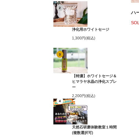
2
ハ
SO
浄化用ホワイトセージ
1,300円(税込)
3
【特濃】ホワイトセージ＆
ヒマラヤ水晶の浄化スプレ
ー
2,200円(税込)
4
天然石研磨体験教室１時間
(複数選択可)