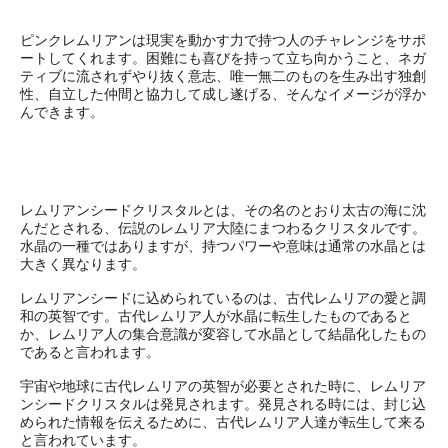
ピンクレムリアンは現実を動かす力で持つ人のチャレンジをサポ
ートしてくれます。困難にも喜びを持って立ち向かうこと、ネガ
ティブに流されずやり抜く意志、唯一無二のものを生み出す独創
性、自立した仲間と協力して成し遂げる、そんなイメージが浮か
んできます。
レムリアンシードクリスタルとは、その名のとおり太古の海に沈
んだとされる、伝説のレムリア大陸にまつわるクリスタルです。
水晶の一種ではありますが、持つパワーや意味は通常の水晶とは
大きく異なります。
レムリアンシードに込められているのは、古代レムリアの愛と調
和の英智です。古代レムリア人が水晶に転生したものであると
か、レムリア人の集合意識が変容して水晶として結晶化したもの
であると言われます。
宇宙や地球に古代レムリアの英智が必要とされた時に、レムリア
ンシードクリスタルは発見されます。発見される時には、封じ込
められた情報を伝えるために、古代レムリア人達が転生して来る
と言われています。