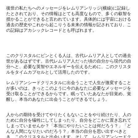
後世の私たちへのメッセージをレムリアンリッジ(横線)に記録し
たとされており、その情報はとても高度なもので、多くの叡智を
授かることができると言われています。具体的には宇宙における
過去の歴史やこれから起こりうる未来の情報が記されており、こ
の記録はアカシックレコードとも呼ばれます。
このクリスタルにピンとくる人は、古代レムリア人としての過去
世があるはずです。古代レムリア人だった頃の自分から現代の自
分へと、必要な英智やエネルギーを伝えるために、このクリスタ
ルをタイムカプセルとして活用したのです。
レムリアンシードクリスタルに出会うことで人生が激変すること
が多いのは、きっとこのように今のあなたに必要なメッセージを
受け取ることができるからです。眠っていたあなたが目覚め、覚
醒し、本当のあなたに出会うことができるでしょう。
人からの期待を受けてやりたくもないことをやり続けたり、人の
ために自分を犠牲にしてしまったり、自分をどこかに置き忘れて
しまっていませんか？「本当にやりたいことは何だろう？」「ど
んな人間になりたいのだろう？」本当の自分を思い出すべきと
き、このクリスタルと出会います。そして、レムリアンシードク